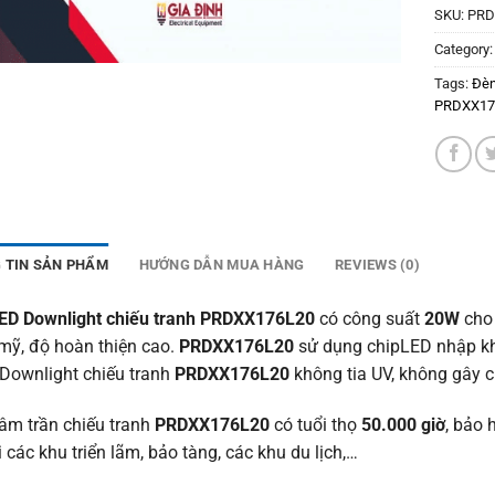
SKU:
PRD
Category
Tags:
Đèn
PRDXX17
 TIN SẢN PHẨM
HƯỚNG DẪN MUA HÀNG
REVIEWS (0)
ED Downlight chiếu tranh PRDXX176L20
có công suất
20W
cho 
mỹ, độ hoàn thiện cao.
PRDXX176L20
sử dụng chipLED nhập khẩ
 Downlight chiếu tranh
PRDXX176L20
không tia UV, không gây c
âm trần chiếu tranh
PRDXX176L20
có tuổi thọ
50.000 giờ
, bảo 
i các khu triển lãm, bảo tàng, các khu du lịch,…