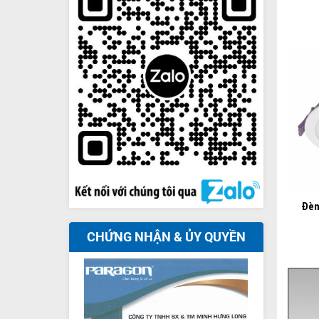
+
Đèn
CHỨNG NHẬN & ỦY QUYỀN