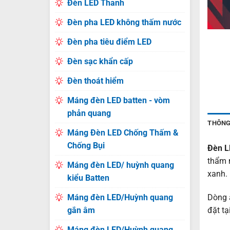
Đèn LED Thanh
Đèn pha LED không thấm nước
Đèn pha tiêu điểm LED
Đèn sạc khẩn cấp
Đèn thoát hiểm
Máng đèn LED batten - vòm
phản quang
THÔNG
Máng Đèn LED Chống Thấm &
Chống Bụi
Đèn L
thẩm 
Máng đèn LED/ huỳnh quang
xanh.
kiểu Batten
Máng đèn LED/Huỳnh quang
Dòng 
gắn âm
đặt tạ
Máng đèn LED/Huỳnh quang