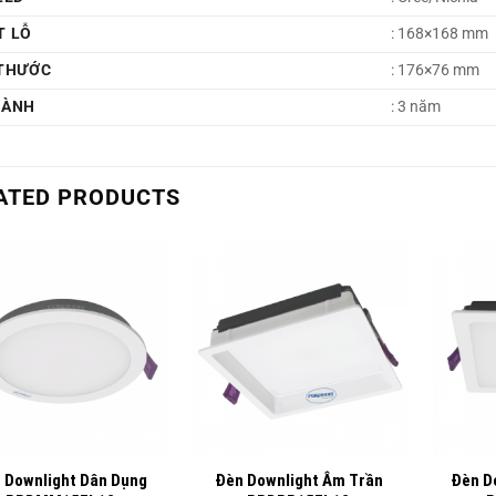
T LỖ
: 168×168 mm
 THƯỚC
: 176×76 mm
HÀNH
: 3 năm
ATED PRODUCTS
+
+
 Downlight Dân Dụng
Đèn Downlight Âm Trần
Đèn D