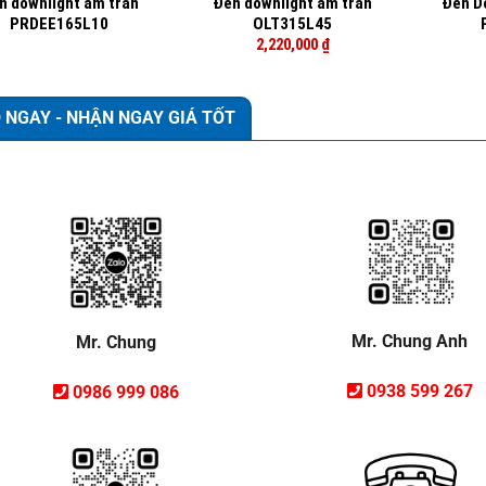
n downlight âm trần
Đèn downlight âm trần
Đèn D
PRDEE165L10
OLT315L45
2,220,000
₫
 NGAY - NHẬN NGAY GIÁ TỐT
Mr. Chung Anh
Mr. Chung
0938 599 267
0986 999 086