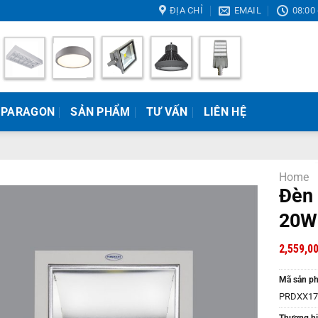
ĐỊA CHỈ
EMAIL
08:00 
 PARAGON
SẢN PHẨM
TƯ VẤN
LIÊN HỆ
Home
Đèn 
20W
2,559,0
Mã sản p
PRDXX17
Thương hi