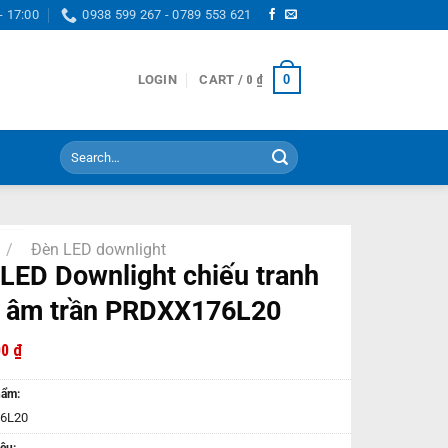
- 17:00
0938 599 267 - 0789 553 621
0
LOGIN
CART /
0
₫
Search
for:
/
Đèn LED downlight
LED Downlight chiếu tranh
 âm trần PRDXX176L20
00
₫
hẩm:
6L20
ệu: