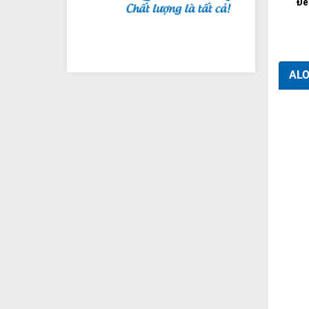
Đè
ALO