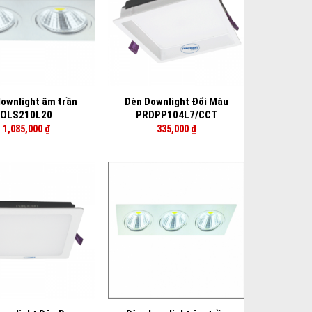
+
ownlight âm trần
Đèn Downlight Đổi Màu
OLS210L20
PRDPP104L7/CCT
1,085,000
₫
335,000
₫
+