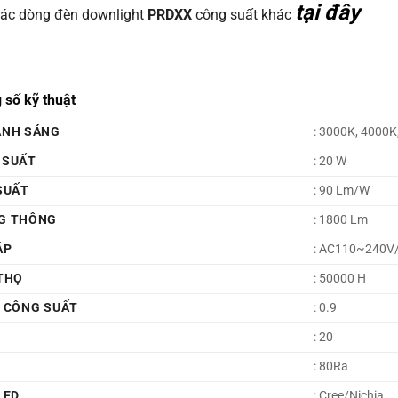
tại đây
ác dòng đèn downlight
PRDXX
công suất khác
 số kỹ thuật
ÁNH SÁNG
: 3000K, 4000K
 SUẤT
: 20 W
SUẤT
: 90 Lm/W
G THÔNG
: 1800 Lm
ÁP
: AC110~240V
THỌ
: 50000 H
Ố CÔNG SUẤT
: 0.9
: 20
: 80Ra
LED
: Cree/Nichia