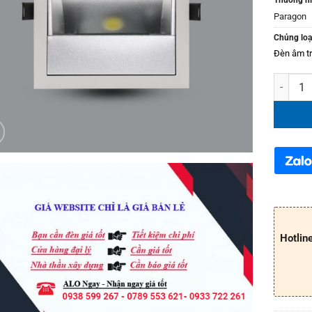
Paragon
Chủng loạ
Đèn âm t
Đèn LED 
Hotlin