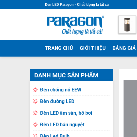
Skip
Đèn LED Paragon - Chất lượng là tất cả
to
content
TRANG CHỦ
GIỚI THIỆU
BẢNG GIÁ
DANH MỤC SẢN PHẨM
Đèn chống nổ EEW
Đèn đường LED
Đèn LED âm sàn, hồ bơi
Đèn LED bán nguyệt
Đèn Led Bulb