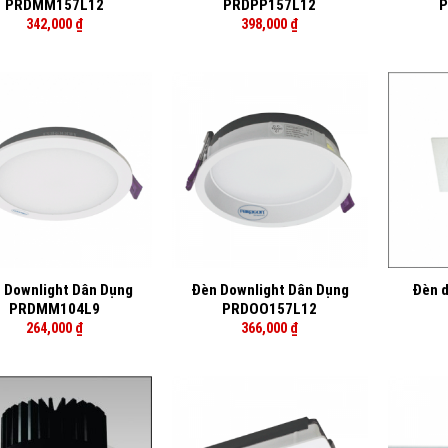
PRDMM157L12
PRDPP157L12
P
342,000
₫
398,000
₫
+
+
 Downlight Dân Dụng
Đèn Downlight Dân Dụng
Đèn d
PRDMM104L9
PRDOO157L12
264,000
₫
366,000
₫