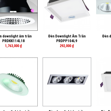
+
+
n downlight âm trần
Đèn Downlight Âm Trần
Đèn d
PRDKK114L18
PRDPP104L9
1,763,000
₫
292,000
₫
+
+