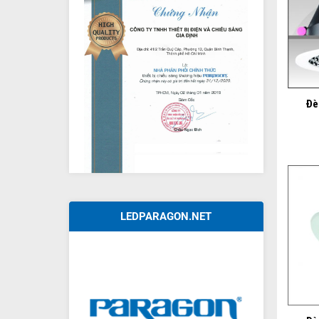
+
Đè
LEDPARAGON.NET
+