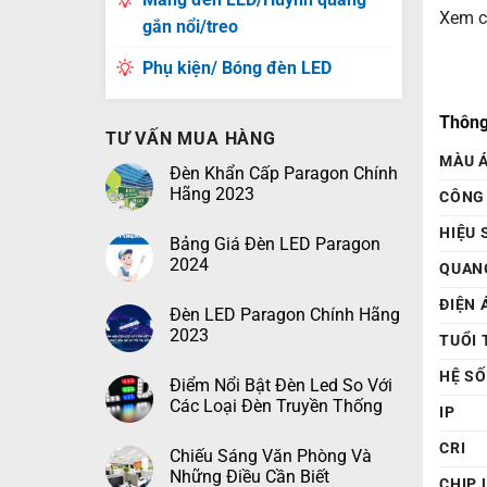
Xem c
gắn nổi/treo
Phụ kiện/ Bóng đèn LED
Thông
TƯ VẤN MUA HÀNG
MÀU 
Đèn Khẩn Cấp Paragon Chính
Hãng 2023
CÔNG
HIỆU 
Bảng Giá Đèn LED Paragon
2024
QUAN
ĐIỆN 
Đèn LED Paragon Chính Hãng
2023
TUỔI 
HỆ S
Điểm Nổi Bật Đèn Led So Với
Các Loại Đèn Truyền Thống
IP
CRI
Chiếu Sáng Văn Phòng Và
Những Điều Cần Biết
CHIP 