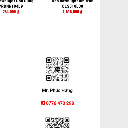
ownlight Dân Dụng
Đèn downlight âm trần
PRDNN104L9
OLS310L30
264,000
₫
1,615,000
₫
Mr. Phúc Hưng
0776 470 298