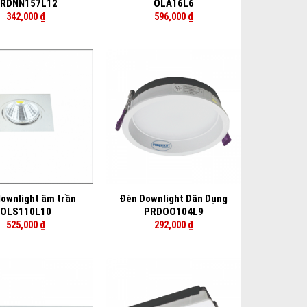
RDNN157L12
OLA16L6
342,000
₫
596,000
₫
+
ownlight âm trần
Đèn Downlight Dân Dụng
OLS110L10
PRDOO104L9
525,000
₫
292,000
₫