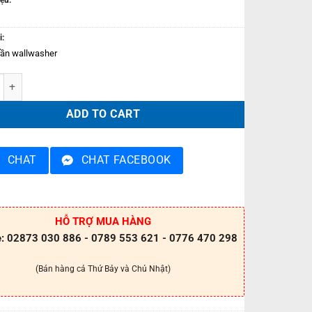
i:
rần wallwasher
Downlight chiếu tranh 20W âm trần PRDXX176L20 quantity
ADD TO CART
CHAT
CHAT FACEBOOK
HỖ TRỢ MUA HÀNG
e: 02873 030 886 - 0789 553 621 - 0776 470 298
(Bán hàng cả Thứ Bảy và Chủ Nhật)