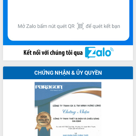
CHỨNG NHẬN & ỦY QUYỀN