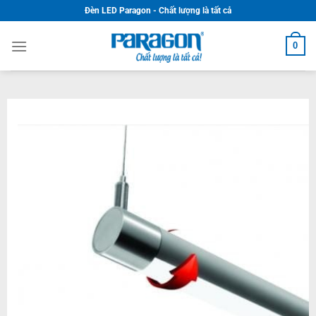
Skip
Đèn LED Paragon - Chất lượng là tất cả
to
content
0