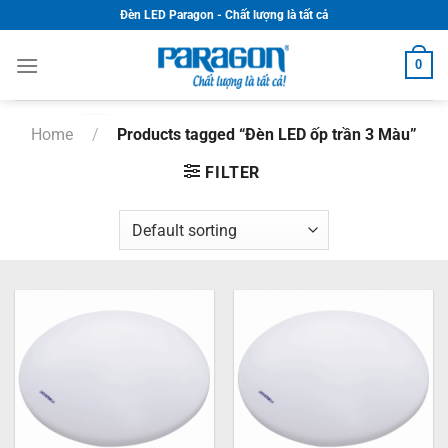
Skip
Đèn LED Paragon - Chất lượng là tất cả
to
content
0
Home
/
Products tagged “Đèn LED ốp trần 3 Màu”
FILTER