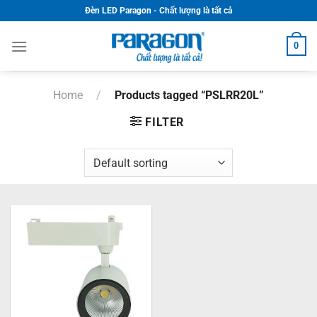
Skip
Đèn LED Paragon - Chất lượng là tất cả
to
content
0
Home
/
Products tagged “PSLRR20L”
FILTER