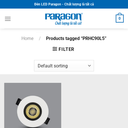
Skip
Đèn LED Paragon - Chất lượng là tất cả
to
content
0
Home
/
Products tagged “PRHC90L5”
FILTER