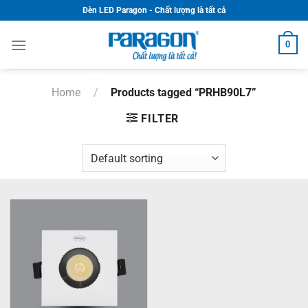
Skip
Đèn LED Paragon - Chất lượng là tất cả
to
content
0
Home
/
Products tagged “PRHB90L7”
FILTER