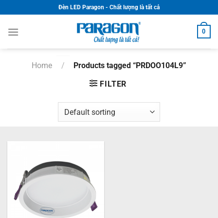
Skip
Đèn LED Paragon - Chất lượng là tất cả
to
content
0
Home
/
Products tagged “PRDOO104L9”
FILTER