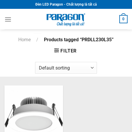
Skip
Đèn LED Paragon - Chất lượng là tất cả
to
content
0
Home
/
Products tagged “PRDLL230L35”
FILTER