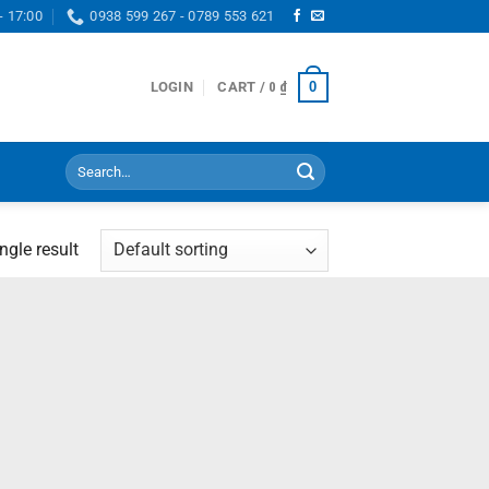
- 17:00
0938 599 267 - 0789 553 621
0
LOGIN
CART /
0
₫
Search
for:
ngle result