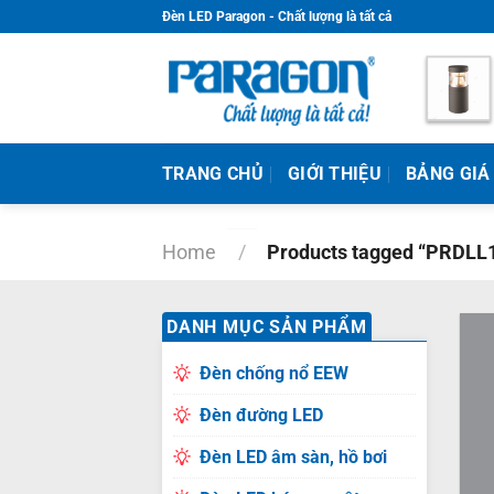
Skip
Đèn LED Paragon - Chất lượng là tất cả
to
content
TRANG CHỦ
GIỚI THIỆU
BẢNG GIÁ
Home
/
Products tagged “PRDLL
DANH MỤC SẢN PHẨM
Đèn chống nổ EEW
Đèn đường LED
Đèn LED âm sàn, hồ bơi
+