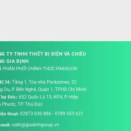
G TY TNHH THIẾT BỊ ĐIỆN VÀ CHIẾU
NG GIA ĐỊNH
 PHÂN PHỐI CHÍNH THỨC PARAGON
Tầng 1, Tòa nhà Packsimex, 52
HCM:
g Du, P. Bến Nghé, Quận 1, TP.Hồ Chí Minh
652 Quốc Lộ 13, KP.4, P. Hiệp
hủ Đức:
h Phước, TP. Thủ Đức
02873 030 886
-
0789 553 621
ện thoại:
cskh@giadinhgroup.vn
mail: