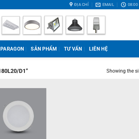
ĐỊA CHỈ
EMAIL
08:00 
 PARAGON
SẢN PHẨM
TƯ VẤN
LIÊN HỆ
180L20/D1”
Showing the si