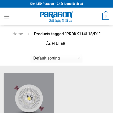
Skip
Đèn LED Paragon - Chất lượng là tất cả
to
content
0
Home
/
Products tagged “PRDKK114L18/D1”
FILTER