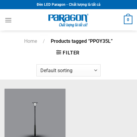
Skip
Đèn LED Paragon - Chất lượng là tất cả
to
content
0
Home
/
Products tagged “PPOY35L”
FILTER