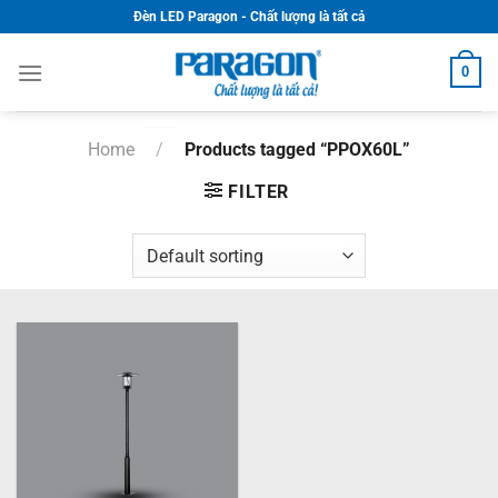
Skip
Đèn LED Paragon - Chất lượng là tất cả
to
content
0
Home
/
Products tagged “PPOX60L”
FILTER