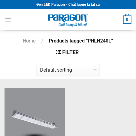
Skip
Đèn LED Paragon - Chất lượng là tất cả
to
content
0
Home
/
Products tagged “PHLN240L”
FILTER