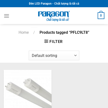
Skip
Đèn LED Paragon - Chất lượng là tất cả
to
content
0
Home
/
Products tagged “PFLC9LT8”
FILTER