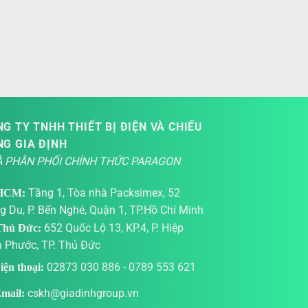
G TY TNHH THIẾT BỊ ĐIỆN VÀ CHIẾU
NG GIA ĐỊNH
 PHÂN PHỐI CHÍNH THỨC PARAGON
Tầng 1, Tòa nhà Packsimex, 52
HCM:
g Du, P. Bến Nghé, Quận 1, TP.Hồ Chí Minh
652 Quốc Lộ 13, KP.4, P. Hiệp
hủ Đức:
h Phước, TP. Thủ Đức
02873 030 886
-
0789 553 621
ện thoại:
cskh@giadinhgroup.vn
mail: