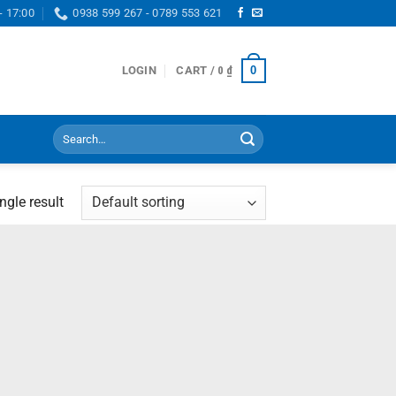
- 17:00
0938 599 267 - 0789 553 621
0
LOGIN
CART /
0
₫
Search
for:
ngle result