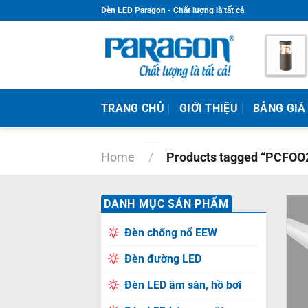
Skip
Đèn LED Paragon - Chất lượng là tất cả
to
content
TRANG CHỦ
GIỚI THIỆU
BẢNG GIÁ
Home
/
Products tagged “PCFOO
DANH MỤC SẢN PHẨM
Đèn chống nổ EEW
Đèn đường LED
Đèn LED âm sàn, hồ bơi
+