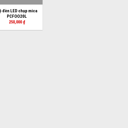
ộ đèn LED chụp mica
PCFOO20L
250,000
₫