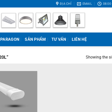
ĐỊA CHỈ
EMAIL
08:00 
 PARAGON
SẢN PHẨM
TƯ VẤN
LIÊN HỆ
20L”
Showing the si