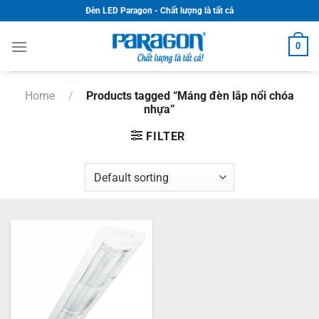
Skip
Đèn LED Paragon - Chất lượng là tất cả
to
content
0
Home
/
Products tagged “Máng đèn lắp nổi chóa
nhựa”
FILTER