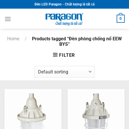
Skip
Đèn LED Paragon - Chất lượng là tất cả
to
content
0
Home
/
Products tagged “Đèn phòng chống nổ EEW
BYS”
FILTER