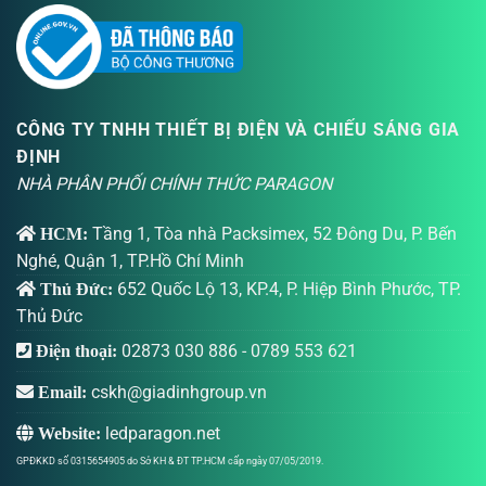
CÔNG TY TNHH THIẾT BỊ ĐIỆN VÀ CHIẾU SÁNG GIA
ĐỊNH
NHÀ PHÂN PHỐI CHÍNH THỨC PARAGON
Tầng 1, Tòa nhà Packsimex, 52 Đông Du, P. Bến
HCM:
Nghé, Quận 1, TP.Hồ Chí Minh
652 Quốc Lộ 13, KP.4, P. Hiệp Bình Phước, TP.
Thủ Đức:
Thủ Đức
02873 030 886
-
0789 553 621
Điện thoại:
cskh@giadinhgroup.vn
Email:
ledparagon.net
Website:
GPĐKKD số 0315654905 do Sở KH & ĐT TP.HCM cấp ngày 07/05/2019.