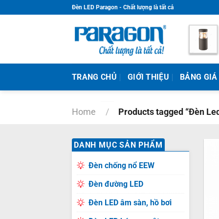
Skip
Đèn LED Paragon - Chất lượng là tất cả
to
content
TRANG CHỦ
GIỚI THIỆU
BẢNG GIÁ
Home
/
Products tagged “Đèn Le
DANH MỤC SẢN PHẨM
Đèn chống nổ EEW
Đèn đường LED
Đèn LED âm sàn, hồ bơi
+