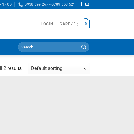
- 17:00
0938 599 267 - 0789 553 621
0
LOGIN
CART /
0
₫
Search
for:
l 2 results