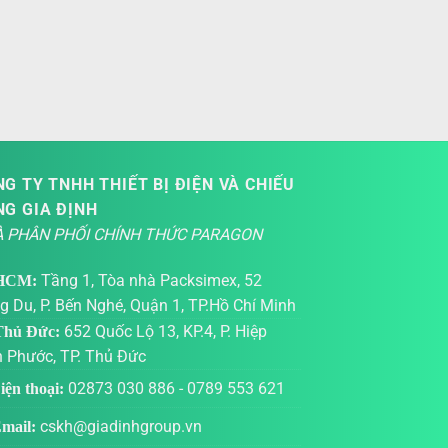
G TY TNHH THIẾT BỊ ĐIỆN VÀ CHIẾU
NG GIA ĐỊNH
 PHÂN PHỐI CHÍNH THỨC PARAGON
Tầng 1, Tòa nhà Packsimex, 52
HCM:
g Du, P. Bến Nghé, Quận 1, TP.Hồ Chí Minh
652 Quốc Lộ 13, KP.4, P. Hiệp
hủ Đức:
h Phước, TP. Thủ Đức
02873 030 886
-
0789 553 621
ện thoại:
cskh@giadinhgroup.vn
mail: