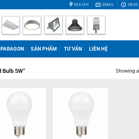
ĐỊA CHỈ
EMAIL
08:00 
 PARAGON
SẢN PHẨM
TƯ VẤN
LIÊN HỆ
d Bulb 5W”
Showing al
+