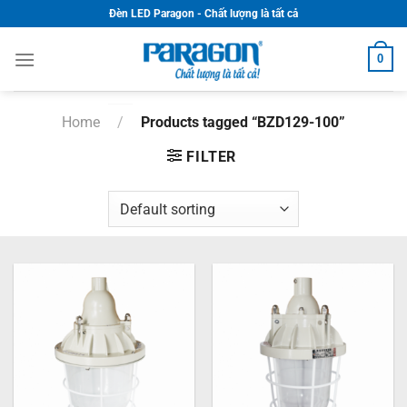
Skip
Đèn LED Paragon - Chất lượng là tất cả
to
content
0
Home
/
Products tagged “BZD129-100”
FILTER