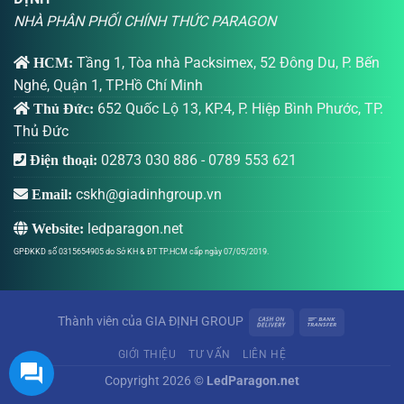
NHÀ PHÂN PHỐI CHÍNH THỨC PARAGON
Tầng 1, Tòa nhà Packsimex, 52 Đông Du, P. Bến
HCM:
Nghé, Quận 1, TP.Hồ Chí Minh
652 Quốc Lộ 13, KP.4, P. Hiệp Bình Phước, TP.
Thủ Đức:
Thủ Đức
02873 030 886
-
0789 553 621
Điện thoại:
cskh@giadinhgroup.vn
Email:
ledparagon.net
Website:
GPĐKKD số 0315654905 do Sở KH & ĐT TP.HCM cấp ngày 07/05/2019.
Thành viên của
GIA ĐỊNH GROUP
GIỚI THIỆU
TƯ VẤN
LIÊN HỆ
Copyright 2026 ©
LedParagon.net