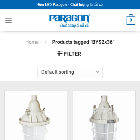
Skip
Đèn LED Paragon - Chất lượng là tất cả
to
content
0
Home
/
Products tagged “BYS2x36”
FILTER